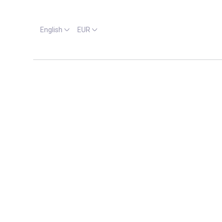
English
EUR
Location
Check-in
More filters
3 Results