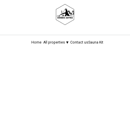
Détendez-vous à la belle étoile dans l'un de nos dômes.
▾
Home
All properties
Contact us
Sauna Kit
Search
Check-out
Guests
Sort by Price (min-max)